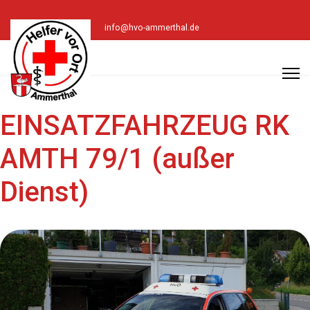
info@hvo-ammerthal.de
EINSATZFAHRZEUG RK
AMTH 79/1 (außer
Dienst)