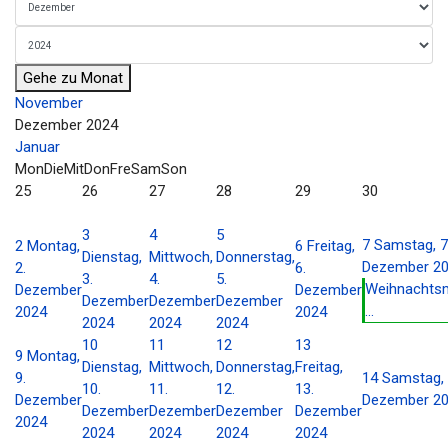
Gehe zu Monat
November
Dezember 2024
Januar
Mon
Die
Mit
Don
Fre
Sam
Son
25
26
27
28
29
30
3
4
5
7
Samstag, 7
2
Montag,
6
Freitag,
Dienstag,
Mittwoch,
Donnerstag,
Dezember 2
2.
6.
3.
4.
5.
Weihnachts
Dezember
Dezember
Dezember
Dezember
Dezember
...
2024
2024
2024
2024
2024
10
11
12
13
9
Montag,
Dienstag,
Mittwoch,
Donnerstag,
Freitag,
9.
14
Samstag, 
10.
11.
12.
13.
Dezember
Dezember 2
Dezember
Dezember
Dezember
Dezember
2024
2024
2024
2024
2024